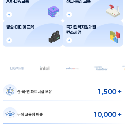
AX·DA 교육
전파·통신 교육
방송·미디어 교육
국가인적자원개발
컨소시엄
1,500
+
산·학·연 파트너십 보유
10,000
+
누적 교육생 배출