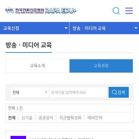
교육신청
방송ㆍ미디어 교육
방송ㆍ미디어 교육
교육소개
교육과정
검색
전체
1
건
전체
신기술
공공공익
직군별특성화
예비인력