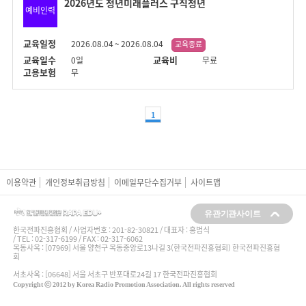
2026년도 청년미래플러스 구직청년
예비인력
교육일정
2026.08.04 ~ 2026.08.04
교육일수
교육비
0일
무료
고용보험
무
1
이용약관
개인정보취급방침
이메일무단수집거부
사이트맵
유관기관사이트
한국전파진흥협회 / 사업자번호 :
201-82-30821
/ 대표자 : 홍범식
/ TEL : 02-317-6199 / FAX : 02-317-6062
목동사옥 : [07969] 서울 양천구 목동중앙로13나길 3(한국전파진흥협회) 한국전파진흥협
회
서초사옥 : [06648] 서울 서초구 반포대로24길 17 한국전파진흥협회
Copyright ⓒ 2012 by Korea Radio Promotion Association. All rights reserved