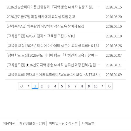
2026년 방송미디어통신위원회 「지역 방송 AI 제작 실증 지원」 사업자 모집 공고
2026.07.15
2026년도 글로벌 피칭 아카데미 교육생 모집 공고
2026.06.20
(선착순/무료) 방송촬영 직무역량 성장교육 참여자 모집
2026.06.10
[교육생모집] AWS AI 캠퍼스 교육생 모집 (~7/16)
2026.06.10
[교육생 모집] 2026년 미디어 아카데미 AI 분야 교육생 모집(~6.12.)
2026.05.26
[참여학교 모집] 2026년도 미디어 캠프 「학점연계 교육」참여 학교 모집 (~5.28. 17시까지)
2026.05.07
[교육생모집] ★26년도 지역 방송 AI 제작 솔루션 과정 전북/강원 지역 교육생 모집(~5.15.)
2026.04.21
[교육생모집] 현대오토에버 모빌리티SW스쿨 4기 모집(~5/17까지)
2026.04.09
1
2
3
4
5
6
7
8
9
10
더보기
이용약관
개인정보취급방침
이메일무단수집거부
사이트맵