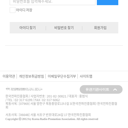
아이디 저장
아이디 찾기
비밀번호 찾기
회원가입
이용약관
개인정보취급방침
이메일무단수집거부
사이트맵
유관기관사이트
한국전파진흥협회 / 사업자번호 :
201-82-30821
/ 대표자 : 홍범식
/ TEL : 02-317-6199 / FAX : 02-317-6062
목동사옥 : [07969] 서울 양천구 목동중앙로13나길 3(한국전파진흥협회) 한국전파진흥협
회
서초사옥 : [06648] 서울 서초구 반포대로24길 17 한국전파진흥협회
Copyright ⓒ 2012 by Korea Radio Promotion Association. All rights reserved