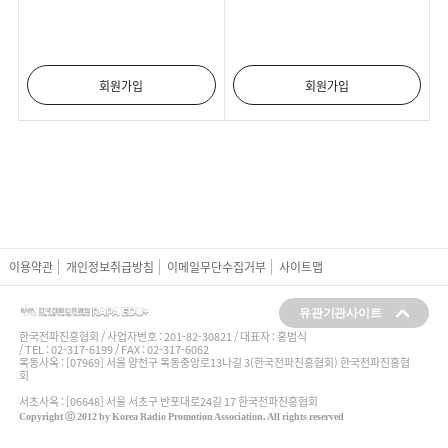
회원가입
회원가입
이용약관
개인정보취급방침
이메일무단수집거부
사이트맵
유관기관사이트
한국전파진흥협회 / 사업자번호 :
201-82-30821
/ 대표자 : 홍범식
/ TEL : 02-317-6199 / FAX : 02-317-6062
목동사옥 : [07969] 서울 양천구 목동중앙로13나길 3(한국전파진흥협회) 한국전파진흥협
회
서초사옥 : [06648] 서울 서초구 반포대로24길 17 한국전파진흥협회
Copyright ⓒ 2012 by Korea Radio Promotion Association. All rights reserved