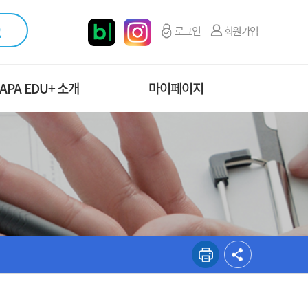
로그인
회원가입
APA EDU+ 소개
마이페이지
직도 및 연락처
마이페이지 메인
오시는길
수강신청관리
증명서 발급현황
교육설문조사
나의 문의내역
개인정보 관리
계산서 신청