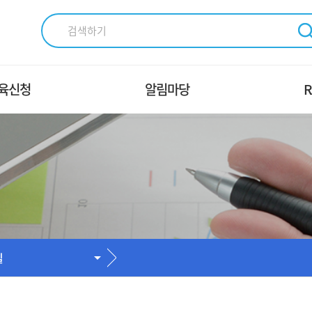
육신청
알림마당
R
XㆍDX 교육
교육신청 안내
조
파ㆍ통신 교육
교육시설 및 장비안내
송ㆍ미디어 교육
공지사항
가인적자원개발컨소시
Q＆A
길