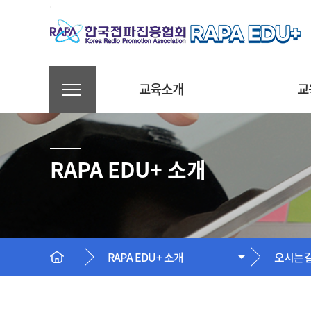
교육소개
교
AXㆍDX 교육
A
RAPA EDU+ 소개
전파ㆍ통신 교육
전
방송ㆍ미디어 교육
방
국가인적자원개발컨소시
국
엄
엄
RAPA EDU+ 소개
오시는